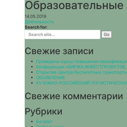
Образовательные
14.05.2019
Деятельность
Search for:
Свежие записи
Проведены курсы повышения квалификаци
Конференция «БИРЖА ИНВЕСТПРОЕКТО
Открытие Центра беспилотных транспортн
ОБЪЯВЛЕНИЕ
XV ЮЖНО-РОССИЙСКИЙ ЛОГИСТИЧЕСКИЙ
Свежие комментарии
Рубрики
Бегалет
Деятельность