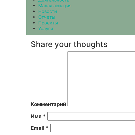
Малая авиация
Новости
Отчеты
Проекты
Услуги
Share your thoughts
Комментарий
Имя
*
Email
*