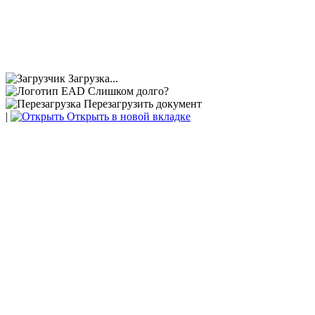
Также предполагается возродить институт
наставничества и передачи знаний молодому
поколению.
Загрузка...
Слишком долго?
Перезагрузить документ
|
Открыть в новой вкладке